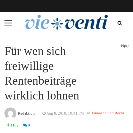
(dpa)
Für wen sich
freiwillige
Rentenbeiträge
wirklich lohnen
-
in
Finanzen und Recht
Redaktion
Aug 8, 2018, 10:41 PM
1102
0