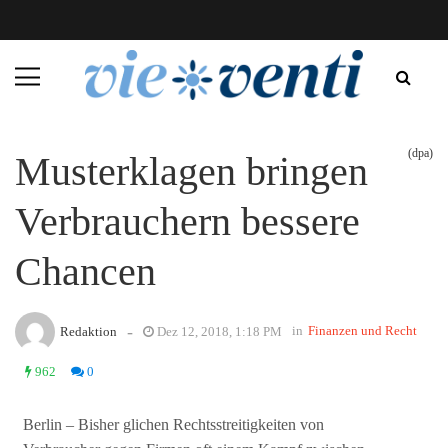
(dpa)
Musterklagen bringen
Verbrauchern bessere
Chancen
-
in
Finanzen und Recht
Redaktion
Dez 12, 2018, 1:18 PM
962
0
Berlin – Bisher glichen Rechtsstreitigkeiten von