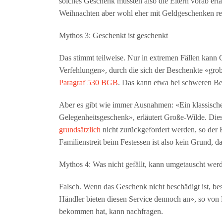
solches Geschenk müssten also die Eltern vorab er
Weihnachten aber wohl eher mit Geldgeschenken 
Mythos 3: Geschenkt ist geschenkt
Das stimmt teilweise. Nur in extremen Fällen kann
Verfehlungen», durch die sich der Beschenkte «gro
Paragraf 530 BGB
. Das kann etwa bei schweren Be
Aber es gibt wie immer Ausnahmen: «Ein klassisches
Gelegenheitsgeschenk», erläutert Große-Wilde. Die
grundsätzlich
nicht zurückgefordert werden, so der 
Familienstreit beim Festessen ist also kein Grund,
Mythos 4: Was nicht gefällt, kann umgetauscht wer
Falsch. Wenn das Geschenk nicht beschädigt ist, be
Händler bieten diesen Service dennoch an», so von
bekommen hat, kann nachfragen.