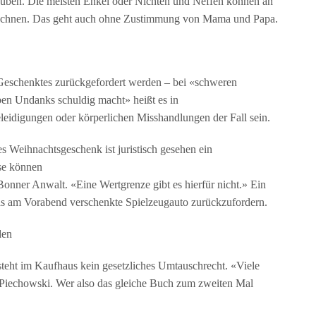
lauben. Die meisten Enkel oder Nichten und Neffen können an
rechnen. Das geht auch ohne Zustimmung von Mama und Papa.
 Geschenktes zurückgefordert werden – bei «schweren
ben Undanks schuldig macht» heißt es in
leidigungen oder körperlichen Misshandlungen der Fall sein.
 Weihnachtsgeschenk ist juristisch gesehen ein
se können
Bonner Anwalt. «Eine Wertgrenze gibt es hierfür nicht.» Ein
 das am Vorabend verschenkte Spielzeugauto zurückzufordern.
den
steht im Kaufhaus kein gesetzliches Umtauschrecht. «Viele
 Piechowski. Wer also das gleiche Buch zum zweiten Mal