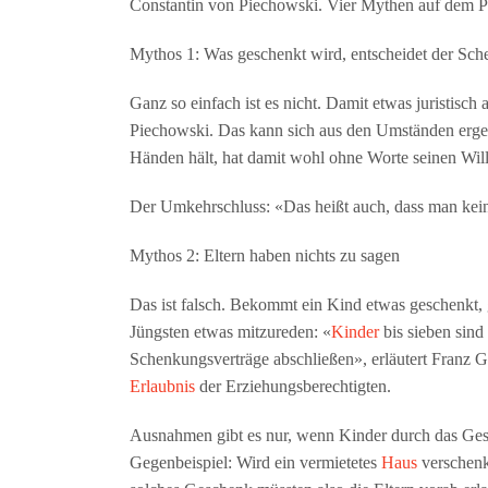
Constantin von Piechowski. Vier Mythen auf dem P
Mythos 1: Was geschenkt wird, entscheidet der Sc
Ganz so einfach ist es nicht. Damit etwas juristisch
Piechowski. Das kann sich aus den Umständen erge
Händen hält, hat damit wohl ohne Worte seinen Will
Der Umkehrschluss: «Das heißt auch, dass man ke
Mythos 2: Eltern haben nichts zu sagen
Das ist falsch. Bekommt ein Kind etwas geschenkt, 
Jüngsten etwas mitzureden: «
Kinder
bis sieben sind
Schenkungsverträge abschließen», erläutert Franz 
Erlaubnis
der Erziehungsberechtigten.
Ausnahmen gibt es nur, wenn Kinder durch das Gesc
Gegenbeispiel: Wird ein vermietetes
Haus
verschenkt