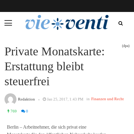
(dpa)
Private Monatskarte:
Erstattung bleibt
steuerfrei
-
in
Finanzen und Recht
Redaktion
Jan 25, 2017, 1:43 PM
769
0
Berlin – Arbeitnehmer, die sich privat eine