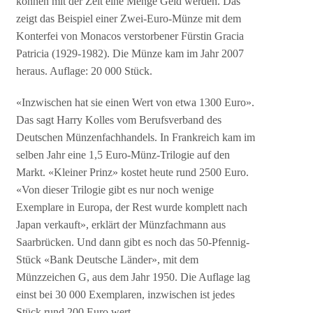
können mit der Zeit eine Menge Geld werden. Das
zeigt das Beispiel einer Zwei-Euro-Münze mit dem
Konterfei von Monacos verstorbener Fürstin Gracia
Patricia (1929-1982). Die Münze kam im Jahr 2007
heraus. Auflage: 20 000 Stück.
«Inzwischen hat sie einen Wert von etwa 1300 Euro».
Das sagt Harry Kolles vom Berufsverband des
Deutschen Münzenfachhandels. In Frankreich kam im
selben Jahr eine 1,5 Euro-Münz-Trilogie auf den
Markt. «Kleiner Prinz» kostet heute rund 2500 Euro.
«Von dieser Trilogie gibt es nur noch wenige
Exemplare in Europa, der Rest wurde komplett nach
Japan verkauft», erklärt der Münzfachmann aus
Saarbrücken. Und dann gibt es noch das 50-Pfennig-
Stück «Bank Deutsche Länder», mit dem
Münzzeichen G, aus dem Jahr 1950. Die Auflage lag
einst bei 30 000 Exemplaren, inzwischen ist jedes
Stück rund 200 Euro wert.