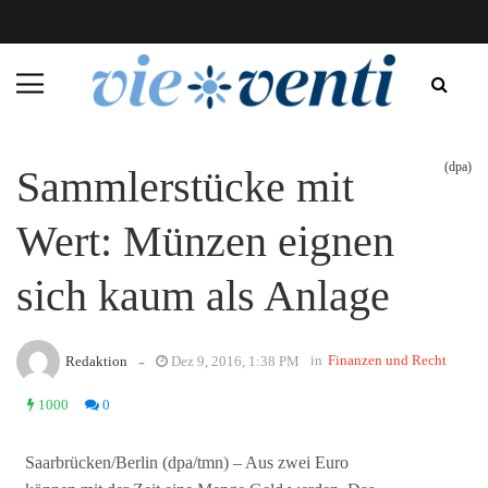
(dpa)
Sammlerstücke mit
Wert: Münzen eignen
sich kaum als Anlage
-
in
Finanzen und Recht
Redaktion
Dez 9, 2016, 1:38 PM
1000
0
Saarbrücken/Berlin (dpa/tmn) – Aus zwei Euro