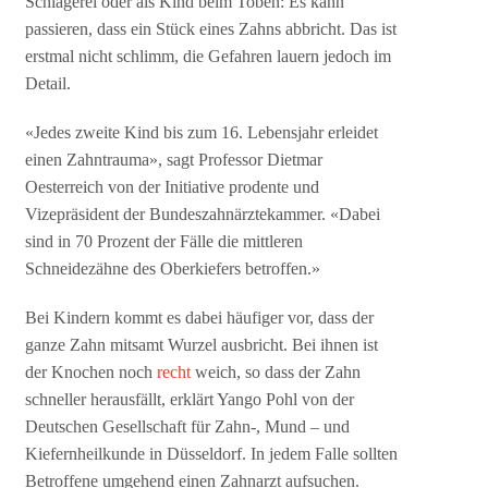
Schlägerei oder als Kind beim Toben: Es kann
passieren, dass ein Stück eines Zahns abbricht. Das ist
erstmal nicht schlimm, die Gefahren lauern jedoch im
Detail.
«Jedes zweite Kind bis zum 16. Lebensjahr erleidet
einen Zahntrauma», sagt Professor Dietmar
Oesterreich von der Initiative prodente und
Vizepräsident der Bundeszahnärztekammer. «Dabei
sind in 70 Prozent der Fälle die mittleren
Schneidezähne des Oberkiefers betroffen.»
Bei Kindern kommt es dabei häufiger vor, dass der
ganze Zahn mitsamt Wurzel ausbricht. Bei ihnen ist
der Knochen noch
recht
weich, so dass der Zahn
schneller herausfällt, erklärt Yango Pohl von der
Deutschen Gesellschaft für Zahn-, Mund – und
Kiefernheilkunde in Düsseldorf. In jedem Falle sollten
Betroffene umgehend einen Zahnarzt aufsuchen.