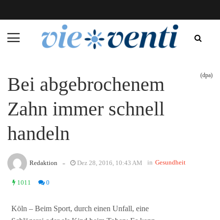
(dpa)
Bei abgebrochenem
Zahn immer schnell
handeln
-
in
Gesundheit
Redaktion
Dez 28, 2016, 10:43 AM
1011
0
Köln – Beim Sport, durch einen Unfall, eine