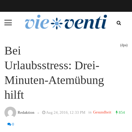
(dpa)
Bei
Urlaubsstress: Drei-
Minuten-Atemübung
hilft
-
in
Gesundheit
Redaktion
Aug 24, 2016, 12:33 PM
854
0