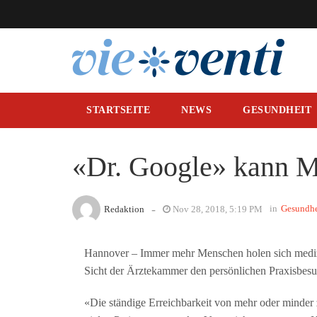
STARTSEITE
NEWS
GESUNDHEIT
«Dr. Google» kann 
-
in
Gesundhe
Redaktion
Nov 28, 2018, 5:19 PM
Hannover – Immer mehr Menschen holen sich medizi
Sicht der Ärztekammer den persönlichen Praxisbesuc
«Die ständige Erreichbarkeit von mehr oder minder z