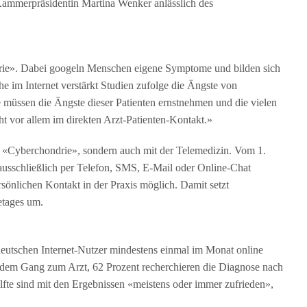
 Kammerpräsidentin Martina Wenker anlässlich des
rie». Dabei googeln Menschen eigene Symptome und bilden sich
 im Internet verstärkt Studien zufolge die Ängste von
müssen die Ängste dieser Patienten ernstnehmen und die vielen
ht vor allem im direkten Arzt-Patienten-Kontakt.»
der «Cyberchondrie», sondern auch mit der Telemedizin. Vom 1.
ausschließlich per Telefon, SMS, E-Mail oder Online-Chat
sönlichen Kontakt in der Praxis möglich. Damit setzt
etages um.
 deutschen Internet-Nutzer mindestens einmal im Monat online
 dem Gang zum Arzt, 62 Prozent recherchieren die Diagnose nach
lfte sind mit den Ergebnissen «meistens oder immer zufrieden»,