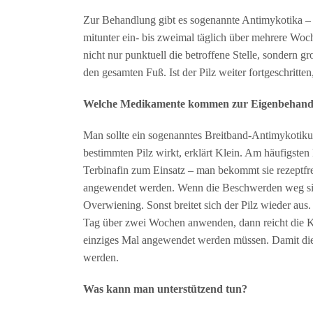
Zur Behandlung gibt es sogenannte Antimykotika – 
mitunter ein- bis zweimal täglich über mehrere Woc
nicht nur punktuell die betroffene Stelle, sondern g
den gesamten Fuß. Ist der Pilz weiter fortgeschritt
Welche Medikamente kommen zur Eigenbehandl
Man sollte ein sogenanntes Breitband-Antimykotiku
bestimmten Pilz wirkt, erklärt Klein. Am häufigste
Terbinafin zum Einsatz – man bekommt sie rezeptfre
angewendet werden. Wenn die Beschwerden weg si
Overwiening. Sonst breitet sich der Pilz wieder aus
Tag über zwei Wochen anwenden, dann reicht die Kon
einziges Mal angewendet werden müssen. Damit dies
werden.
Was kann man unterstützend tun?