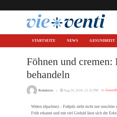
STARTSEITE
NEWS
GESUNDHEIT
Föhnen und cremen: 
behandeln
-
in
Gesundh
Redaktion
Aug 24, 2016, 12:32 PM
Witten (dpa/tmn) – Fußpilz sieht nicht nur unschön 
Früh erkannt und mit viel Geduld lässt sich die Er