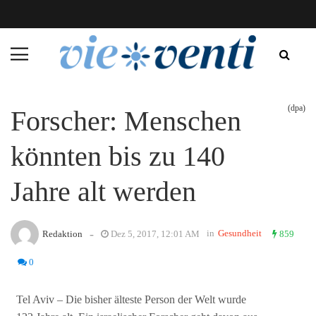
(dpa)
Forscher: Menschen
könnten bis zu 140
Jahre alt werden
-
in
Gesundheit
Redaktion
Dez 5, 2017, 12:01 AM
859
0
Tel Aviv – Die bisher älteste Person der Welt wurde