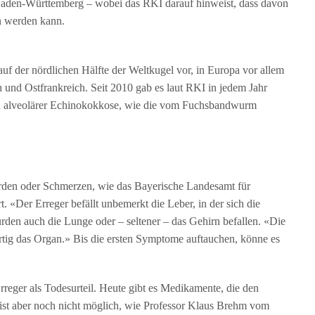
Baden-Württemberg – wobei das RKI darauf hinweist, dass davon
en werden kann.
auf der nördlichen Hälfte der Weltkugel vor, in Europa vor allem
 und Ostfrankreich. Seit 2010 gab es laut RKI in jedem Jahr
von alveolärer Echinokokkose, wie die vom Fuchsbandwurm
rden oder Schmerzen, wie das Bayerische Landesamt für
. «Der Erreger befällt unbemerkt die Leber, in der sich die
n auch die Lunge oder – seltener – das Gehirn befallen. «Die
tig das Organ.» Bis die ersten Symptome auftauchen, könne es
reger als Todesurteil. Heute gibt es Medikamente, die den
g ist aber noch nicht möglich, wie Professor Klaus Brehm vom