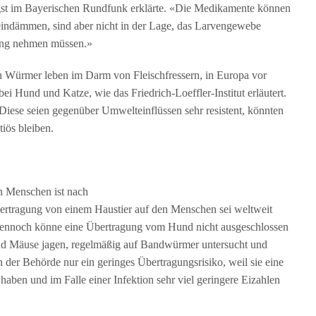
gst im Bayerischen Rundfunk erklärte. «Die Medikamente können
ndämmen, sind aber nicht in der Lage, das Larvengewebe
lang nehmen müssen.»
gen Würmer leben im Darm von Fleischfressern, in Europa vor
i Hund und Katze, wie das Friedrich-Loeffler-Institut erläutert.
 Diese seien gegenüber Umwelteinflüssen sehr resistent, könnten
iös bleiben.
 Menschen ist nach
Übertragung von einem Haustier auf den Menschen sei weltweit
dennoch könne eine Übertragung vom Hund nicht ausgeschlossen
nd Mäuse jagen, regelmäßig auf Bandwürmer untersucht und
er Behörde nur ein geringes Übertragungsrisiko, weil sie eine
ben und im Falle einer Infektion sehr viel geringere Eizahlen