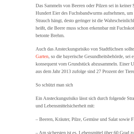
Das Sammeln von Beeren oder Pilzen sei in keiner S
Hundert Eier des Fuchsbandwurms aufnehmen, um si
Strauch hängt, desto geringer ist die Wahrscheinlic
heißt, die Beere muss schon erkennbar mit Fuchskot
betonte Brehm.
Auch das Ansteckungsrisiko von Stadtfüchsen soll
Garten
, so die bayerische Gesundheitsbehörde, sei e
konsequent vom Grundstück abzusammeln. Einer U
aus dem Jahr 2013 zufolge sind 27 Prozent der Tiere,
So schützt man sich
Ein Ansteckungsrisiko lässt sich durch folgende Str
und Lebensmittelsicherheit mit:
– Beeren, Kräuter, Pilze, Gemüse und Salat sowie 
– Am sichersten ist es, Lebensmittel über 60 Grad z