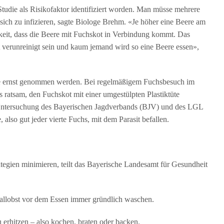
tudie als Risikofaktor identifiziert worden. Man müsse mehrere
ch zu infizieren, sagte Biologe Brehm. «Je höher eine Beere am
hkeit, dass die Beere mit Fuchskot in Verbindung kommt. Das
 verunreinigt sein und kaum jemand wird so eine Beere essen»,
te ernst genommen werden. Bei regelmäßigem Fuchsbesuch im
s ratsam, den Fuchskot mit einer umgestülpten Plastiktüte
ntersuchung des Bayerischen Jagdverbands (BJV) und des LGL
 also gut jeder vierte Fuchs, mit dem Parasit befallen.
ategien minimieren, teilt das Bayerische Landesamt für Gesundheit
Fallobst vor dem Essen immer gründlich waschen.
u erhitzen – also kochen, braten oder backen.