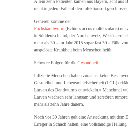
Allein zehn Patienten kamen aus Bayern, acht aus 
nicht in jedem Fall auf den Infektionsort geschloss
Generell komme der
Fuchsbandwurm
(Echinococcus multilocularis) nur 
in Süddeutschland, der Nordschweiz, Westösterreich
mehr als 30 – im Jahr 2015 sogar fast 50 – Fälle 
ausgelöste Krankheit beim Menschen heißt.
Schwere Folgen für die
Gesundheit
Infizierte Menschen haben zunächst keine Beschwe
Gesundheit und Lebensmittelsicherheit (LGL) erklärt
Larven des Bandwurms entwickeln.» Manchmal würde
Larven wachsen sehr langsam und zerstören tumorar
mehr als zehn Jahre dauern.
Noch vor 30 Jahren galt eine Ansteckung mit dem Er
Erreger in Schach halten, eine vollständige Heilun