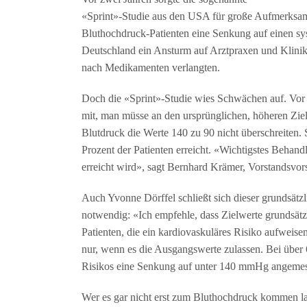
«Sprint»-Studie aus den USA für große Aufmerksamk
Bluthochdruck-Patienten eine Senkung auf einen sys
Deutschland ein Ansturm auf Arztpraxen und Kliniken
nach Medikamenten verlangten.
Doch die «Sprint»-Studie wies Schwächen auf. Vor
mit, man müsse an den ursprünglichen, höheren Zielw
Blutdruck die Werte 140 zu 90 nicht überschreiten.
Prozent der Patienten erreicht. «Wichtigstes Behandl
erreicht wird», sagt Bernhard Krämer, Vorstandsvor
Auch Yvonne Dörffel schließt sich dieser grundsätzl
notwendig: «Ich empfehle, dass Zielwerte grundsätzli
Patienten, die ein kardiovaskuläres Risiko aufweise
nur, wenn es die Ausgangswerte zulassen. Bei über
Risikos eine Senkung auf unter 140 mmHg angeme
Wer es gar nicht erst zum Bluthochdruck kommen las