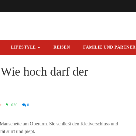
LIFESTYLE
REISEN
FAMILIE UND PARTNE
 Wie hoch darf der
t
1030
0
e Manschette am Oberarm. Sie schließt den Klettverschluss und
ät surrt und piept.