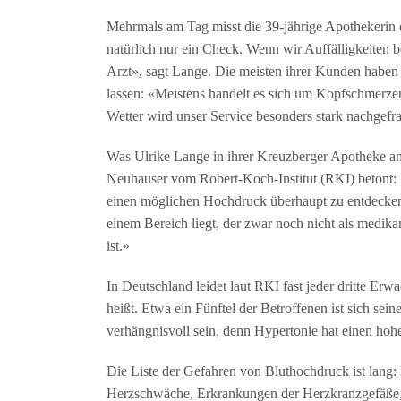
Mehrmals am Tag misst die 39-jährige Apothekerin 
natürlich nur ein Check. Wenn wir Auffälligkeiten
Arzt», sagt Lange. Die meisten ihrer Kunden haben
lassen: «Meistens handelt es sich um Kopfschmerz
Wetter wird unser Service besonders stark nachgefra
Was Ulrike Lange in ihrer Kreuzberger Apotheke an
Neuhauser vom Robert-Koch-Institut (RKI) betont: 
einen möglichen Hochdruck überhaupt zu entdecken. 
einem Bereich liegt, der zwar noch nicht als medik
ist.»
In Deutschland leidet laut RKI fast jeder dritte Er
heißt. Etwa ein Fünftel der Betroffenen ist sich sei
verhängnisvoll sein, denn Hypertonie hat einen hoh
Die Liste der Gefahren von Bluthochdruck ist lang: E
Herzschwäche, Erkrankungen der Herzkranzgefäße,