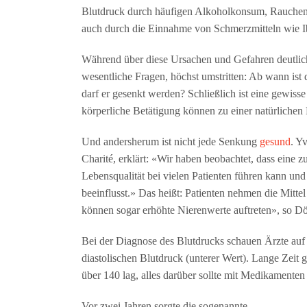
Blutdruck durch häufigen Alkoholkonsum, Rauchen,
auch durch die Einnahme von Schmerzmitteln wie I
Während über diese Ursachen und Gefahren deutliche
wesentliche Fragen, höchst umstritten: Ab wann ist 
darf er gesenkt werden? Schließlich ist eine gewiss
körperliche Betätigung können zu einer natürlichen
Und andersherum ist nicht jede Senkung
gesund
. Y
Charité, erklärt: «Wir haben beobachtet, dass eine 
Lebensqualität bei vielen Patienten führen kann u
beeinflusst.» Das heißt: Patienten nehmen die Mittel
können sogar erhöhte Nierenwerte auftreten», so Dör
Bei der Diagnose des Blutdrucks schauen Ärzte auf 
diastolischen Blutdruck (unterer Wert). Lange Zeit g
über 140 lag, alles darüber sollte mit Medikamente
Vor zwei Jahren sorgte die sogenannte