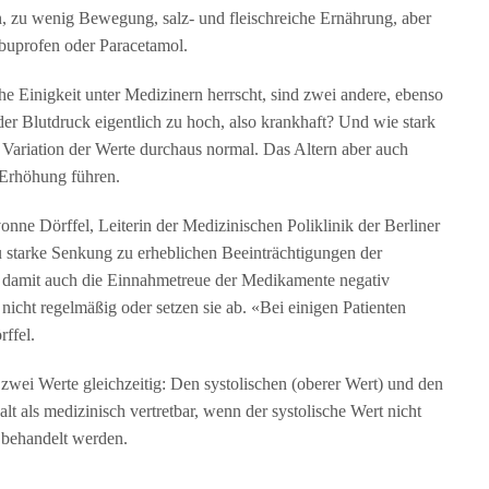
 zu wenig Bewegung, salz- und fleischreiche Ernährung, aber
buprofen oder Paracetamol.
 Einigkeit unter Medizinern herrscht, sind zwei andere, ebenso
der Blutdruck eigentlich zu hoch, also krankhaft? Und wie stark
e Variation der Werte durchaus normal. Das Altern aber auch
 Erhöhung führen.
vonne Dörffel, Leiterin der Medizinischen Poliklinik der Berliner
zu starke Senkung zu erheblichen Beeinträchtigungen der
nd damit auch die Einnahmetreue der Medikamente negativ
 nicht regelmäßig oder setzen sie ab. «Bei einigen Patienten
ffel.
zwei Werte gleichzeitig: Den systolischen (oberer Wert) und den
alt als medizinisch vertretbar, wenn der systolische Wert nicht
n behandelt werden.