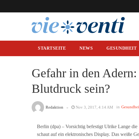
STARTSEITE
NEWS
GESUNDHEIT
Gefahr in den Adern:
Blutdruck sein?
-
in
Gesundhei
Redaktion
Nov 3, 2017, 4:14 AM
Berlin (dpa) – Vorsichtig befestigt Ulrike Lange di
schaut auf ein elektronisches Display. Das weiße Ger