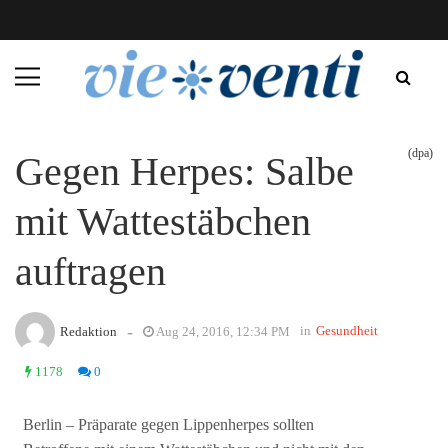
(dpa)
Gegen Herpes: Salbe
mit Wattestäbchen
auftragen
-
in
Gesundheit
Redaktion
Aug 24, 2016, 12:34 PM
1178
0
Berlin – Präparate gegen Lippenherpes sollten