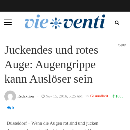
(dpa)
Juckendes und rotes
Auge: Augengrippe
kann Auslöser sein
-
in
Gesundheit
Redaktion
Nov 15, 2016, 5:25 AM
1003
0
Düsseldorf – Wenn die Augen rot sind und jucken,