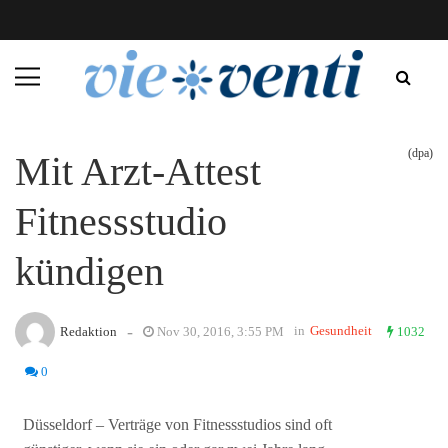
(dpa)
Mit Arzt-Attest
Fitnessstudio
kündigen
-
in
Gesundheit
Redaktion
Nov 30, 2016, 3:55 PM
1032
0
Düsseldorf – Verträge von Fitnessstudios sind oft