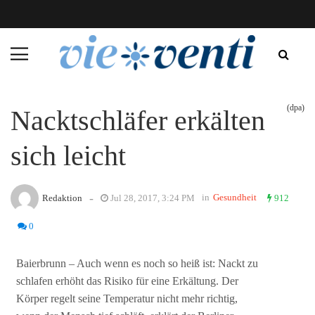
(dpa)
Nacktschläfer erkälten
sich leicht
-
in
Gesundheit
Redaktion
Jul 28, 2017, 3:24 PM
912
0
Baierbrunn – Auch wenn es noch so heiß ist: Nackt zu
schlafen erhöht das Risiko für eine Erkältung. Der
Körper regelt seine Temperatur nicht mehr richtig,