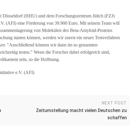
ät Düsseldorf (HHU) und dem Forschungszentrum Jülich (FZJ)
 e.V. (AFI) eine Förderung von 39.900 Euro. Mit seinem Team will
e Zusammenlagerung von Molekülen des Beta-Amyloid-Proteins
chung starten können, werden wir zuerst ein neues Testverfahren
Hoyer. "Anschließend können wir dann im so genannten
ichzeitig testen." Wenn die Forscher dabei erfolgreich sind,
edikament sein, so die Hoffnung.
itiative e.V. (AFI)
NEXT POST
p
Zeitumstellung macht vielen Deutschen zu
schaffen