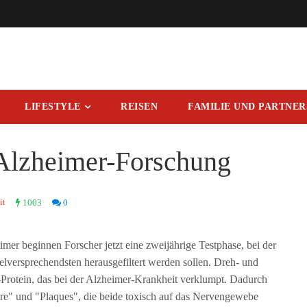
LIFESTYLE
REISEN
FAMILIE UND PARTNE
 Alzheimer-Forschung
it
1003
0
er beginnen Forscher jetzt eine zweijährige Testphase, bei der
ielversprechendsten herausgefiltert werden sollen. Dreh- und
rotein, das bei der Alzheimer-Krankheit verklumpt. Dadurch
e" und "Plaques", die beide toxisch auf das Nervengewebe