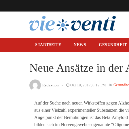
STARTSEITE
NEWS
GESUNDHEIT
Neue Ansätze in der
-
in
Gesundhe
Redaktion
Okt 19, 2017, 6:12 PM
Auf der Suche nach neuen Wirkstoffen gegen Alzheim
aus einer Vielzahl experimenteller Substanzen die v
Angelpunkt der Bemühungen ist das Beta-Amyloid-P
bilden sich im Nervengewebe sogenannte "Oligomer