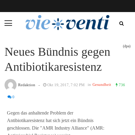
(dpa)
Neues Bündnis gegen
Antibiotikaresistenz
-
in
Gesundheit
Redaktion
Okt 19, 2017, 7:02 PM
736
0
Gegen das anhaltende Problem der
Antibiotikaresistenz hat sich jetzt ein Bündnis
geschlossen. Die "AMR Industry Alliance" (AMR: