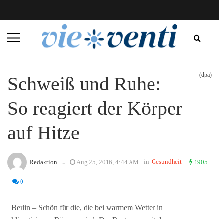
(dpa)
Schweiß und Ruhe:
So reagiert der Körper
auf Hitze
-
in
Gesundheit
Redaktion
Aug 25, 2016, 4:44 AM
1905
0
Berlin – Schön für die, die bei warmem Wetter in