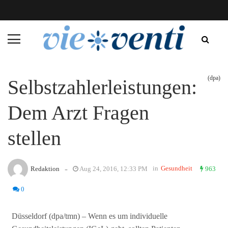
(dpa)
Selbstzahlerleistungen:
Dem Arzt Fragen
stellen
-
in
Gesundheit
Redaktion
Aug 24, 2016, 12:33 PM
963
0
Düsseldorf (dpa/tmn) – Wenn es um individuelle