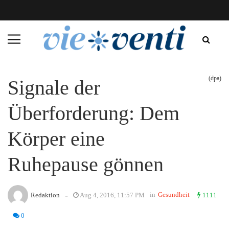
(dpa)
Signale der
Überforderung: Dem
Körper eine
Ruhepause gönnen
-
in
Gesundheit
Redaktion
Aug 4, 2016, 11:57 PM
1111
0