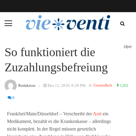
(dpa)
So funktioniert die
Zuzahlungsbefreiung
-
in
Gesundheit
Redaktion
Dez 11, 2019, 8:29 PM
1202
0
Frankfurt/Main/Düsseldorf – Verschreibt der
Arzt
ein
Medikament, bezahlt es die Krankenkasse – allerdings
nicht komplett. In der Regel müssen gesetzlich