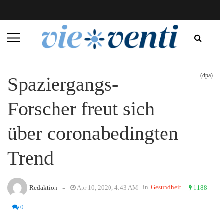
(dpa)
Spaziergangs-
Forscher freut sich
über coronabedingten
Trend
-
in
Gesundheit
Redaktion
Apr 10, 2020, 4:43 AM
1188
0