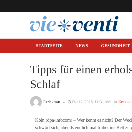
STARTSEITE
NEWS
GESUNDHEIT
Tipps für einen erho
Schlaf
-
in
Gesundh
Redaktion
Okt 12, 2016, 11:31 AM
Köln (dpa-infocom) – Wer kennt es nicht? Der Wecke
schwört sich, abends endlich mal früher ins Bett zu