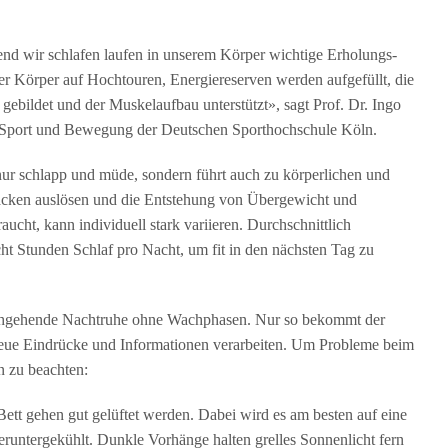
end wir schlafen laufen in unserem Körper wichtige Erholungs-
er Körper auf Hochtouren, Energiereserven werden aufgefüllt, die
gebildet und der Muskelaufbau unterstützt», sagt Prof. Dr. Ingo
h Sport und Bewegung der Deutschen Sporthochschule Köln.
nur schlapp und müde, sondern führt auch zu körperlichen und
acken auslösen und die Entstehung von Übergewicht und
aucht, kann individuell stark variieren. Durchschnittlich
t Stunden Schlaf pro Nacht, um fit in den nächsten Tag zu
durchgehende Nachtruhe ohne Wachphasen. Nur so bekommt der
eue Eindrücke und Informationen verarbeiten. Um Probleme beim
n zu beachten:
ett gehen gut gelüftet werden. Dabei wird es am besten auf eine
untergekühlt. Dunkle Vorhänge halten grelles Sonnenlicht fern