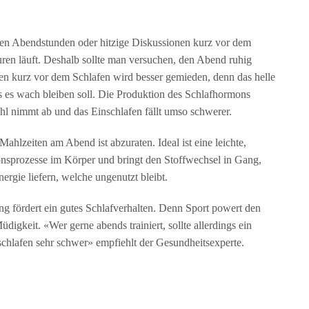
ten Abendstunden oder hitzige Diskussionen kurz vor dem
uren läuft. Deshalb sollte man versuchen, den Abend ruhig
n kurz vor dem Schlafen wird besser gemieden, denn das helle
s es wach bleiben soll. Die Produktion des Schlafhormons
l nimmt ab und das Einschlafen fällt umso schwerer.
lzeiten am Abend ist abzuraten. Ideal ist eine leichte,
ionsprozesse im Körper und bringt den Stoffwechsel in Gang,
gie liefern, welche ungenutzt bleibt.
fördert ein gutes Schlafverhalten. Denn Sport powert den
digkeit. «Wer gerne abends trainiert, sollte allerdings ein
chlafen sehr schwer» empfiehlt der Gesundheitsexperte.