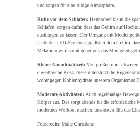
und sorgen für eine ruhige Atmosphäre.
Ruhe vor dem Schlafen:
Heimarbeit bis in die spä
Schlafen, sorgen dafür, dass das Gehirn auf Hochto
ausklingen zu lassen. Der Umgang mit Mediengeräte
Licht der LED-Screens signalisiert dem Gehirn, das
Melatonin wird somit gehemmt, das Müdigkeitsgefüh
Kleine Abendmahlzeit:
Von großen und schweren Mah
eiweißreiche Kost. Diese unterstützt die Regenerat
wohingegen Kohlenhydrate unserem Organismus Ener
Moderate Aktivitäten:
Auch regelmäßige Bewegung 
Körper aus. Das sorgt abends für die erforderliche Mü
moderates Workout machen, ansonsten fällt das Eins
Fotocredits: Malte Christians