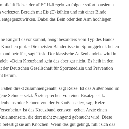
pfiehlt Reize, der «PECH-Regel» zu folgen: sofort pausieren
erletzten Bereich mit Eis (E) kühlen und mit einer Binde
g entgegenzuwirken. Dabei das Bein oder den Arm hochlegen
ohne Eingriff davonkommt, hängt besonders vom Typ des Bands
m Knochen gibt. «Die meisten Bänderrisse im Sprunggelenk heilen
nband betrifft», sagt Tusk. Der klassische Außenbandriss wird in
elt. «Beim Kreuzband geht das aber gar nicht. Es heilt in den
nt der Deutschen Gesellschaft für Sportmedizin und Prävention
ht herum.
 Fällen direkt zusammengenäht, sagt Reize. Ist das Außenband im
ene Sehne ersetzt. Ärzte sprechen von einer Ersatzplastik.
nbeins oder Sehnen von der Fußaußenseite», sagt Reize.
ersenbein.» Ist das Kreuzband gerissen, gehen Ärzte einen
ieinnenseite, die dort nicht zwingend gebraucht wird. Diese
befestigt sie am Knochen. Wenn das gut gelingt, fühlt sich das