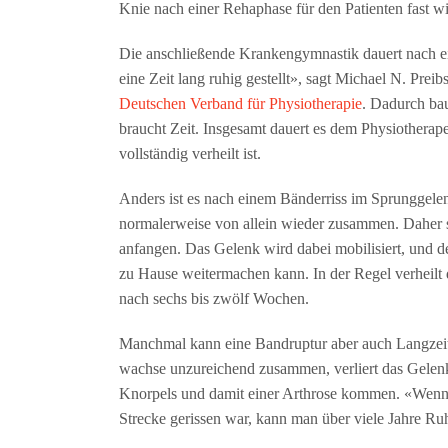
Knie nach einer Rehaphase für den Patienten fast w
Die anschließende Krankengymnastik dauert nach ein
eine Zeit lang ruhig gestellt», sagt Michael N. Prei
Deutschen Verband für Physiotherapie
. Dadurch ba
braucht Zeit. Insgesamt dauert es dem Physiotherape
vollständig verheilt ist.
Anders ist es nach einem Bänderriss im Sprunggele
normalerweise von allein wieder zusammen. Daher so
anfangen. Das Gelenk wird dabei mobilisiert, und d
zu Hause weitermachen kann. In der Regel verheilt 
nach sechs bis zwölf Wochen.
Manchmal kann eine Bandruptur aber auch Langzeitf
wachse unzureichend zusammen, verliert das Gelenk 
Knorpels und damit einer Arthrose kommen. «Wenn a
Strecke gerissen war, kann man über viele Jahre Ru