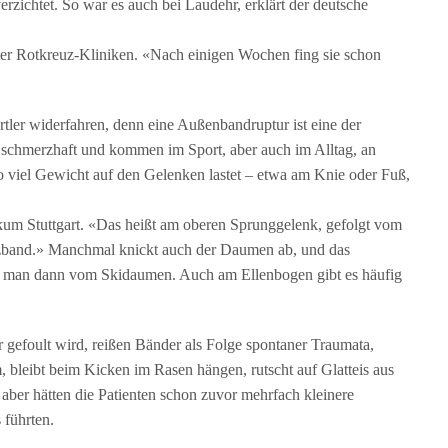
zichtet. So war es auch bei Laudehr, erklärt der deutsche
ter Rotkreuz-Kliniken. «Nach einigen Wochen fing sie schon
tler widerfahren, denn eine Außenbandruptur ist eine der
r schmerzhaft und kommen im Sport, aber auch im Alltag, an
wo viel Gewicht auf den Gelenken lastet – etwa am Knie oder Fuß,
um Stuttgart. «Das heißt am oberen Sprunggelenk, gefolgt vom
zband.» Manchmal knickt auch der Daumen ab, und das
ht man dann vom Skidaumen. Auch am Ellenbogen gibt es häufig
gefoult wird, reißen Bänder als Folge spontaner Traumata,
, bleibt beim Kicken im Rasen hängen, rutscht auf Glatteis aus
ber hätten die Patienten schon zuvor mehrfach kleinere
 führten.