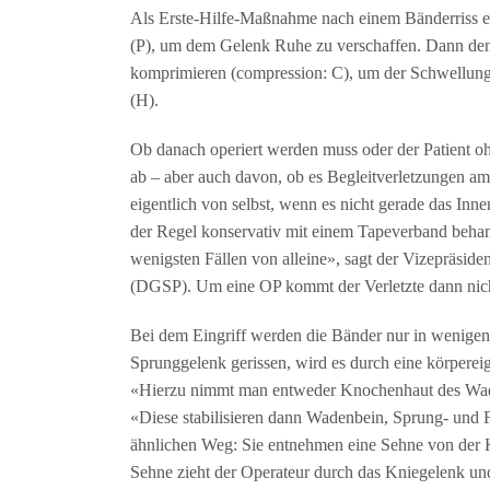
Als Erste-Hilfe-Maßnahme nach einem Bänderriss em
(P), um dem Gelenk Ruhe zu verschaffen. Dann den v
komprimieren (compression: C), um der Schwellun
(H).
Ob danach operiert werden muss oder der Patient 
ab – aber auch davon, ob es Begleitverletzungen a
eigentlich von selbst, wenn es nicht gerade das Inne
der Regel konservativ mit einem Tapeverband behand
wenigsten Fällen von alleine», sagt der Vizepräside
(DGSP). Um eine OP kommt der Verletzte dann nic
Bei dem Eingriff werden die Bänder nur in wenigen
Sprunggelenk gerissen, wird es durch eine körpereig
«Hierzu nimmt man entweder Knochenhaut des Wade
«Diese stabilisieren dann Wadenbein, Sprung- und F
ähnlichen Weg: Sie entnehmen eine Sehne von der Kn
Sehne zieht der Operateur durch das Kniegelenk und 