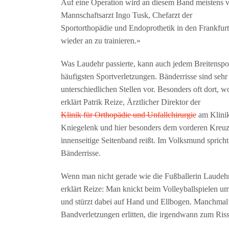
Auf eine Operation wird an diesem Band meistens ver
Mannschaftsarzt Ingo Tusk, Chefarzt der
Sportorthopädie und Endoprothetik in den Frankfur
wieder an zu trainieren.»
Was Laudehr passierte, kann auch jedem Breitenspor
häufigsten Sportverletzungen. Bänderrisse sind seh
unterschiedlichen Stellen vor. Besonders oft dort, 
erklärt Patrik Reize, Ärztlicher Direktor der
Klinik für Orthopädie und Unfallchirurgie
am Klinik
Kniegelenk und hier besonders dem vorderen Kreu
innenseitige Seitenband reißt. Im Volksmund spric
Bänderrisse.
Wenn man nicht gerade wie die Fußballerin Laudehr 
erklärt Reize: Man knickt beim Volleyballspielen um
und stürzt dabei auf Hand und Ellbogen. Manchmal a
Bandverletzungen erlitten, die irgendwann zum Riss