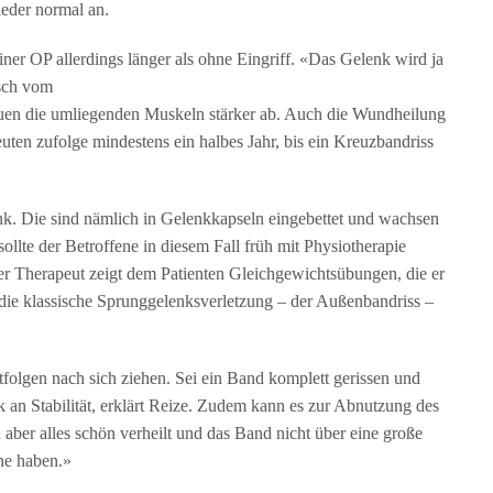
ieder normal an.
er OP allerdings länger als ohne Eingriff. «Das Gelenk wird ja
bsch vom
uen die umliegenden Muskeln stärker ab. Auch die Wundheilung
uten zufolge mindestens ein halbes Jahr, bis ein Kreuzbandriss
nk. Die sind nämlich in Gelenkkapseln eingebettet und wachsen
llte der Betroffene in diesem Fall früh mit Physiotherapie
er Therapeut zeigt dem Patienten Gleichgewichtsübungen, die er
die klassische Sprunggelenksverletzung – der Außenbandriss –
olgen nach sich ziehen. Sei ein Band komplett gerissen und
an Stabilität, erklärt Reize. Zudem kann es zur Abnutzung des
ber alles schön verheilt und das Band nicht über eine große
he haben.»