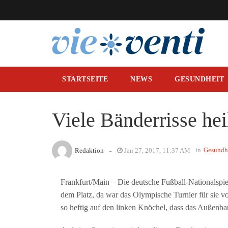
STARTSEITE
NEWS
GESUNDHEIT
Viele Bänderrisse he
-
in
Gesundh
Redaktion
Jan 27, 2017, 11:37 AM
Frankfurt/Main – Die deutsche Fußball-Nationalspie
dem Platz, da war das Olympische Turnier für sie v
so heftig auf den linken Knöchel, dass das Außenba