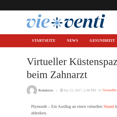
STARTSEITE
NEWS
GESUNDHEIT
Virtueller Küstenspaz
beim Zahnarzt
-
in
Gesundhe
Redaktion
Jun 15, 2017, 2:06 PM
Plymouth – Ein Ausflug an einen virtuellen
Strand
k
ablenken.