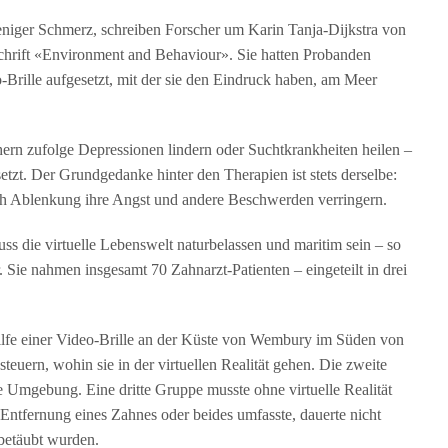
eniger Schmerz, schreiben Forscher um Karin Tanja-Dijkstra von
tschrift «Environment and Behaviour». Sie hatten Probanden
Brille aufgesetzt, mit der sie den Eindruck haben, am Meer
hern zufolge Depressionen lindern oder Suchtkrankheiten heilen –
t. Der Grundgedanke hinter den Therapien ist stets derselbe:
rch Ablenkung ihre Angst und andere Beschwerden verringern.
ss die virtuelle Lebenswelt naturbelassen und maritim sein – so
. Sie nahmen insgesamt 70 Zahnarzt-Patienten – eingeteilt in drei
lfe einer Video-Brille an der Küste von Wembury im Süden von
teuern, wohin sie in der virtuellen Realität gehen. Die zweite
e Umgebung. Eine dritte Gruppe musste ohne virtuelle Realität
ntfernung eines Zahnes oder beides umfasste, dauerte nicht
 betäubt wurden.