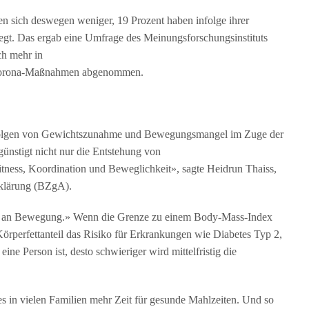
 sich deswegen weniger, 19 Prozent haben infolge ihrer
gt. Das ergab eine Umfrage des Meinungsforschungsinstituts
h mehr in
 Corona-Maßnahmen abgenommen.
 Folgen von Gewichtszunahme und Bewegungsmangel im Zuge der
nstigt nicht nur die Entstehung von
itness, Koordination und Beweglichkeit», sagte Heidrun Thaiss,
fklärung (BZgA).
el an Bewegung.» Wenn die Grenze zu einem Body-Mass-Index
Körperfettanteil das Risiko für Erkrankungen wie Diabetes Typ 2,
ine Person ist, desto schwieriger wird mittelfristig die
 es in vielen Familien mehr Zeit für gesunde Mahlzeiten. Und so