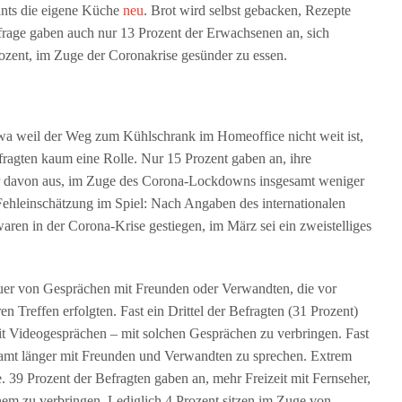
ants die eigene Küche
neu
. Brot wird selbst gebacken, Rezepte
rage gaben auch nur 13 Prozent der Erwachsenen an, sich
zent, im Zuge der Coronakrise gesünder zu essen.
twa weil der Weg zum Kühlschrank im Homeoffice nicht weit ist,
agten kaum eine Rolle. Nur 15 Prozent gaben an, ihre
ar davon aus, im Zuge des Corona-Lockdowns insgesamt weniger
 Fehleinschätzung im Spiel: Nach Angaben des internationalen
en in der Corona-Krise gestiegen, im März sei ein zweistelliges
er von Gesprächen mit Freunden oder Verwandten, die vor
Treffen erfolgten. Fast ein Drittel der Befragten (31 Prozent)
it Videogesprächen – mit solchen Gesprächen zu verbringen. Fast
gesamt länger mit Freunden und Verwandten zu sprechen. Extrem
e. 39 Prozent der Befragten gaben an, mehr Freizeit mit Fernseher,
em zu verbringen. Lediglich 4 Prozent sitzen im Zuge von