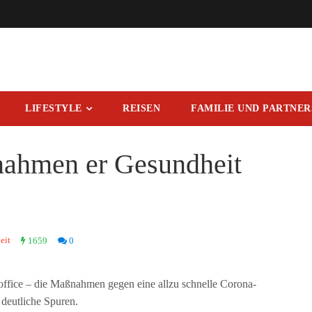
LIFESTYLE
REISEN
FAMILIE UND PARTNE
ahmen er Gesundheit
eit
1659
0
ffice – die Maßnahmen gegen eine allzu schnelle Corona-
 deutliche Spuren.