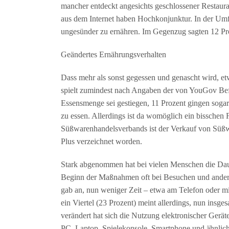
mancher entdeckt angesichts geschlossener Restaur
aus dem Internet haben Hochkonjunktur. In der Umf
ungesünder zu ernähren. Im Gegenzug sagten 12 Pro
Geändertes Ernährungsverhalten
Dass mehr als sonst gegessen und genascht wird, e
spielt zumindest nach Angaben der von YouGov Befr
Essensmenge sei gestiegen, 11 Prozent gingen sog
zu essen. Allerdings ist da womöglich ein bisschen
Süßwarenhandelsverbands ist der Verkauf von Süßwar
Plus verzeichnet worden.
Stark abgenommen hat bei vielen Menschen die Dau
Beginn der Maßnahmen oft bei Besuchen und anderen 
gab an, nun weniger Zeit – etwa am Telefon oder m
ein Viertel (23 Prozent) meint allerdings, nun ins
verändert hat sich die Nutzung elektronischer Gerät
PC, Laptop, Spielekonsole, Smartphone und ähnlich