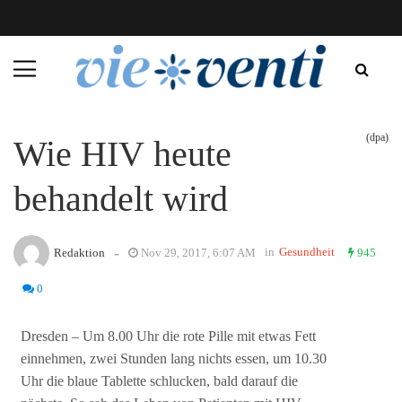
(dpa)
Wie HIV heute
behandelt wird
-
in
Gesundheit
Redaktion
Nov 29, 2017, 6:07 AM
945
0
Dresden – Um 8.00 Uhr die rote Pille mit etwas Fett
einnehmen, zwei Stunden lang nichts essen, um 10.30
Uhr die blaue Tablette schlucken, bald darauf die