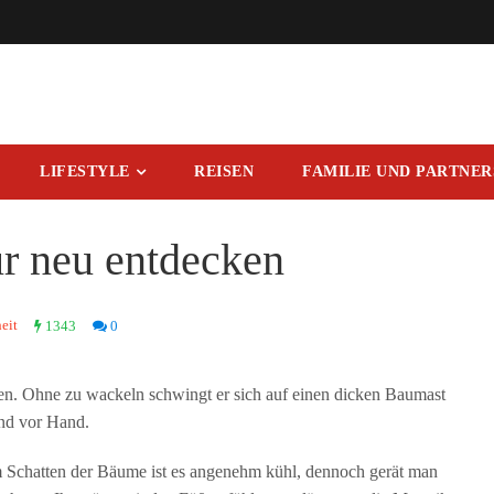
LIFESTYLE
REISEN
FAMILIE UND PARTNE
ur neu entdecken
eit
1343
0
en. Ohne zu wackeln schwingt er sich auf einen dicken Baumast
and vor Hand.
 Schatten der Bäume ist es angenehm kühl, dennoch gerät man