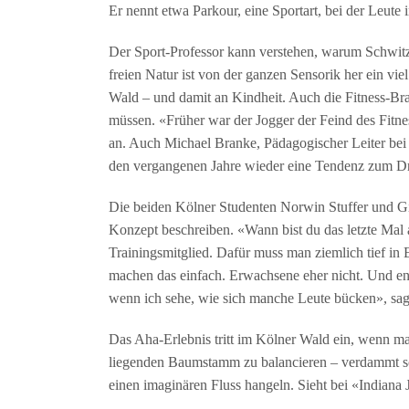
Er nennt etwa Parkour, eine Sportart, bei der Leute
Der Sport-Professor kann verstehen, warum Schwit
freien Natur ist von der ganzen Sensorik her ein vie
Wald – und damit an Kindheit. Auch die Fitness-Bra
müssen. «Früher war der Jogger der Feind des Fitnes
an. Auch Michael Branke, Pädagogischer Leiter bei 
den vergangenen Jahre wieder eine Tendenz zum Dr
Die beiden Kölner Studenten Norwin Stuffer und Giu
Konzept beschreiben. «Wann bist du das letzte Mal au
Trainingsmitglied. Dafür muss man ziemlich tief in
machen das einfach. Erwachsene eher nicht. Und en
wenn ich sehe, wie sich manche Leute bücken», sag
Das Aha-Erlebnis tritt im Kölner Wald ein, wenn ma
liegenden Baumstamm zu balancieren – verdammt sch
einen imaginären Fluss hangeln. Sieht bei «Indiana Jo