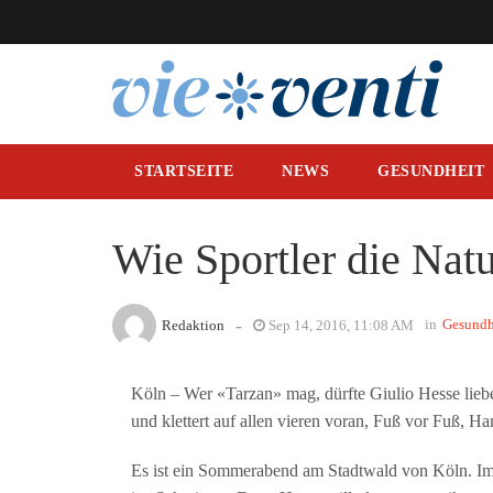
STARTSEITE
NEWS
GESUNDHEIT
Wie Sportler die Nat
-
in
Gesundh
Redaktion
Sep 14, 2016, 11:08 AM
Köln – Wer «Tarzan» mag, dürfte Giulio Hesse lieb
und klettert auf allen vieren voran, Fuß vor Fuß, H
Es ist ein Sommerabend am Stadtwald von Köln. Im