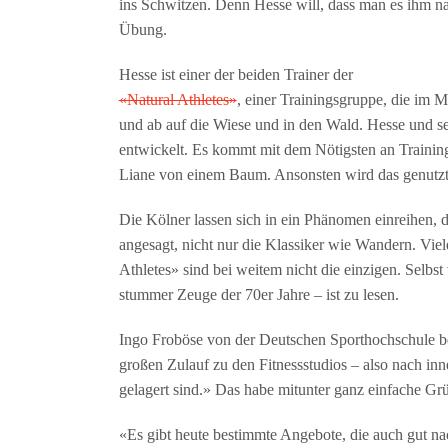
ins Schwitzen. Denn Hesse will, dass man es ihm nac
Übung.
Hesse ist einer der beiden Trainer der
«Natural Athletes»
, einer Trainingsgruppe, die im 
und ab auf die Wiese und in den Wald. Hesse und s
entwickelt. Es kommt mit dem Nötigsten an Trainings
Liane von einem Baum. Ansonsten wird das genutzt,
Die Kölner lassen sich in ein Phänomen einreihen, da
angesagt, nicht nur die Klassiker wie Wandern. Viel
Athletes» sind bei weitem nicht die einzigen. Selbs
stummer Zeuge der 70er Jahre – ist zu lesen.
Ingo Froböse von der Deutschen Sporthochschule be
großen Zulauf zu den Fitnessstudios – also nach inn
gelagert sind.» Das habe mitunter ganz einfache Grü
«Es gibt heute bestimmte Angebote, die auch gut nac