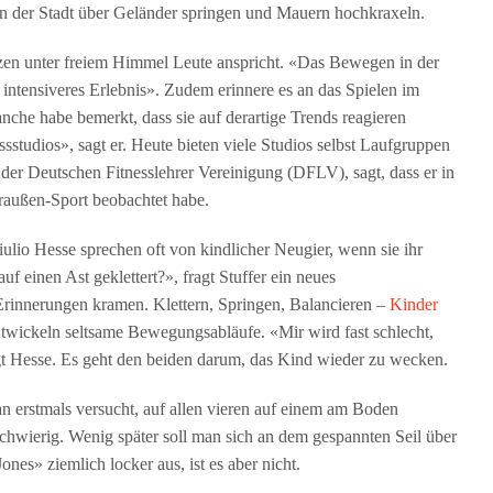
 in der Stadt über Geländer springen und Mauern hochkraxeln.
zen unter freiem Himmel Leute anspricht. «Das Bewegen in der
l intensiveres Erlebnis». Zudem erinnere es an das Spielen im
nche habe bemerkt, dass sie auf derartige Trends reagieren
sstudios», sagt er. Heute bieten viele Studios selbst Laufgruppen
der Deutschen Fitnesslehrer Vereinigung (DFLV), sagt, dass er in
außen-Sport beobachtet habe.
lio Hesse sprechen oft von kindlicher Neugier, wenn sie ihr
f einen Ast geklettert?», fragt Stuffer ein neues
 Erinnerungen kramen. Klettern, Springen, Balancieren –
Kinder
twickeln seltsame Bewegungsabläufe. «Mir wird fast schlecht,
t Hesse. Es geht den beiden darum, das Kind wieder zu wecken.
n erstmals versucht, auf allen vieren auf einem am Boden
wierig. Wenig später soll man sich an dem gespannten Seil über
nes» ziemlich locker aus, ist es aber nicht.