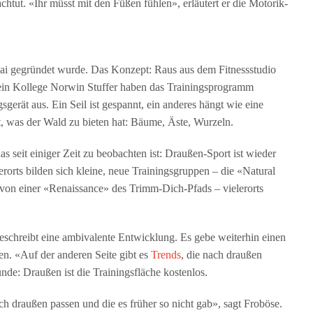
htut. «Ihr müsst mit den Füßen fühlen», erläutert er die Motorik-
Mai gegründet wurde. Das Konzept: Raus aus dem Fitnessstudio
ein Kollege Norwin Stuffer haben das Trainingsprogramm
gerät aus. Ein Seil ist gespannt, ein anderes hängt wie eine
 was der Wald zu bieten hat: Bäume, Äste, Wurzeln.
s seit einiger Zeit zu beobachten ist: Draußen-Sport ist wieder
erorts bilden sich kleine, neue Trainingsgruppen – die «Natural
t von einer «Renaissance» des Trimm-Dich-Pfads – vielerorts
schreibt eine ambivalente Entwicklung. Es gebe weiterhin einen
en. «Auf der anderen Seite gibt es
Trends
, die nach draußen
nde: Draußen ist die Trainingsfläche kostenlos.
h draußen passen und die es früher so nicht gab», sagt Froböse.