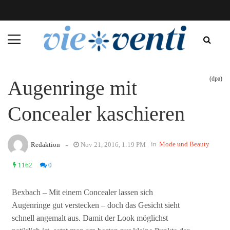
(dpa)
Augenringe mit
Concealer kaschieren
-
in
Mode und Beauty
Redaktion
Nov 21, 2016, 1:19 PM
1162
0
Bexbach – Mit einem Concealer lassen sich
Augenringe gut verstecken – doch das Gesicht sieht
schnell angemalt aus. Damit der Look möglichst