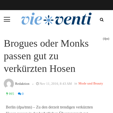
(dpa)
Brogues oder Monks
passen gut zu
verkürzten Hosen
-
in
Mode und Beauty
Redaktion
Nov 11, 2016, 8:43 AM
995
0
Berlin (dpa/tmn) – Zu den derzeit trendigen verkürzten