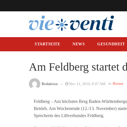
STARTSEITE
NEWS
GESUNDHEIT
Am Feldberg startet d
-
in
Reisen
Redaktion
Nov 11, 2016, 8:07 AM
Feldberg – Am höchsten Berg Baden-Württembergs, 
Betrieb. Am Wochenende (12./13. November) starte 
Sprecherin des Liftverbundes Feldberg.