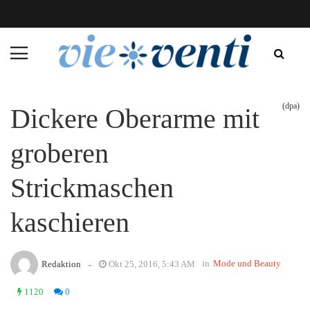
(dpa)
Dickere Oberarme mit
groberen
Strickmaschen
kaschieren
-
in
Mode und Beauty
Redaktion
Okt 25, 2016, 5:43 AM
1120
0