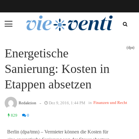
(dpa)
Energetische
Sanierung: Kosten in
Etappen absetzen
-
in
Finanzen und Recht
Redaktion
Dez 9, 2016, 1:44 PM
829
0
Berlin (dpa/tmn) – Vermieter können die Kosten für