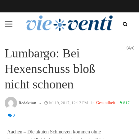
(dpa)
Lumbargo: Bei
Hexenschuss bloß
nicht schonen
-
in
Gesundheit
Redaktion
Jul 19, 2017, 12:12 PM
817
0
Aachen – Die akuten Schmerzen kommen ohne