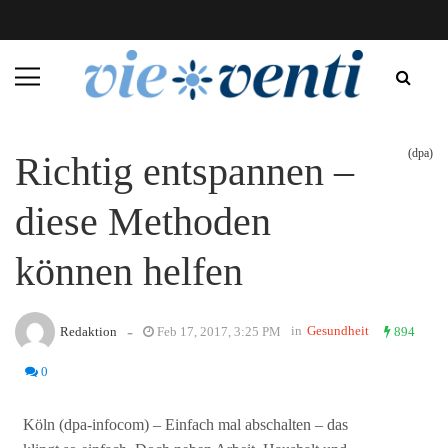
(dpa)
Richtig entspannen –
diese Methoden
können helfen
-
in
Gesundheit
Redaktion
Feb 17, 2017, 3:25 PM
894
0
Köln (dpa-infocom) – Einfach mal abschalten – das