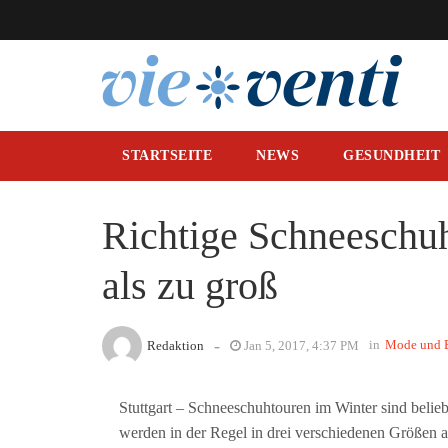
STARTSEITE
NEWS
GESUNDHEIT
Richtige Schneeschuh
als zu groß
-
in
Mode und 
Redaktion
Jan 5, 2017, 4:37 PM
Stuttgart – Schneeschuhtouren im Winter sind belie
werden in der Regel in drei verschiedenen Größen 