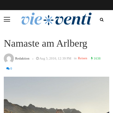
Namaste am Arlberg
-
in
Reisen
Redaktion
Aug 5, 2016, 12:39 PM
1638
0